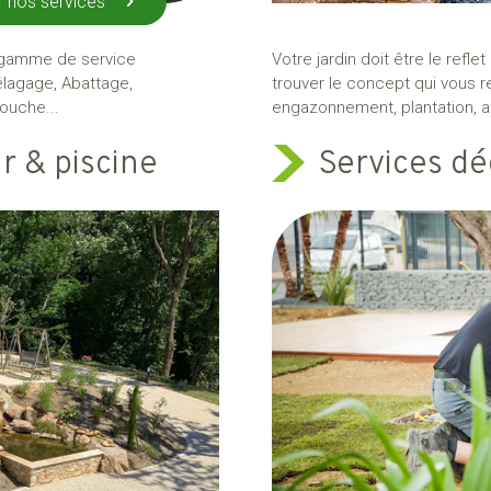
r nos services
 gamme de service
Votre jardin doit être le refl
, élagage, Abattage,
trouver le concept qui vous r
ouche...
engazonnement, plantation, arr
 & piscine
Services dé