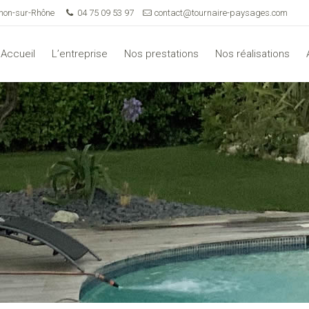
rnon-sur-Rhône
04 75 09 53 97
contact@tournaire-paysages.com
Accueil
L’entreprise
Nos prestations
Nos réalisations