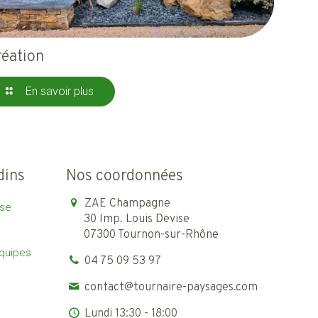
réation
En savoir plus
dins
Nos coordonnées
ZAE Champagne
ise
30 Imp. Louis Devise
07300 Tournon-sur-Rhône
équipes
04 75 09 53 97
contact@tournaire-paysages.com
Lundi 13:30 - 18:00